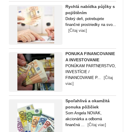
Rychlá nabídka půjčky s
pojištěním
Dobrý deň, potrebujete
finančné prostriedky na svo...
[Čítaj viac]
PONUKA FINANCOVANIE
A INVESTOVANIE
PONÚKAM PARTNERSTVO,
INVESTÍCIE /
FINANCOVANIE P...
[Čítaj
viac]
Spoľahlivá a okamžitá
ponuka pôžičiek
Som Angela NOVAK,
akcionárka a odborná
finančná ...
[Čítaj viac]