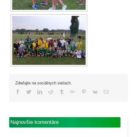
Zdieľajte na sociálnych sieťach.
Facebook
Twitter
Linkedin
Reddit
Tumblr
Google+
Pinterest
Vk
Email
Najnovšie komentáre