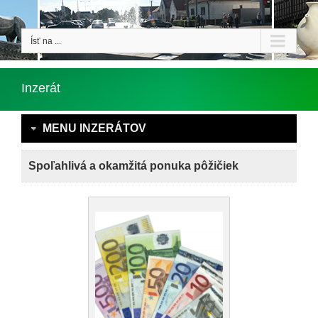
Ísť na ...
Inzerát
MENU INZERÁTOV
Spoľahlivá a okamžitá ponuka pôžičiek