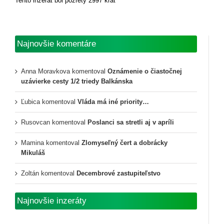
Tento inzerát bol pozretý 2997 krát
Najnovšie komentáre
Anna Moravkova
komentoval
Oznámenie o čiastočnej
uzávierke cesty 1/2 triedy Balkánska
Ľubica
komentoval
Vláda má iné priority…
Rusovcan
komentoval
Poslanci sa stretli aj v apríli
Mamina
komentoval
Zlomyseľný čert a dobrácky
Mikuláš
Zoltán
komentoval
Decembrové zastupiteľstvo
Najnovšie inzeráty