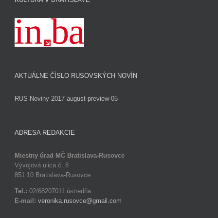
AKTUÁLNE ČÍSLO RUSOVSKÝCH NOVÍN
RUS-Noviny-2017-august-preview-05
ADRESA REDAKCIE
Miestny úrad MČ Bratislava-Rusovce
Vývojová ulica č. 8
851 10 Bratislava-Rusovce
Tel.:
02/68207011 ústredňa
E-mail:
veronika.rusovce@gmail.com