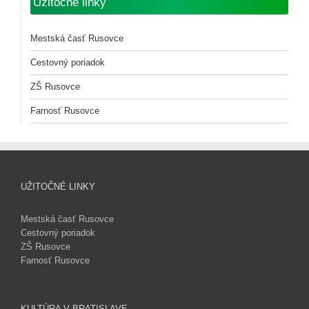
Užitočné linky
Mestská časť Rusovce
Cestovný poriadok
ZŠ Rusovce
Farnosť Rusovce
UŽITOČNÉ LINKY
Mestská časť Rusovce
Cestovný poriadok
ZŠ Rusovce
Farnosť Rusovce
KULTÚRA V BRATISLAVE