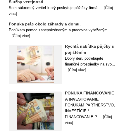
Služby verejnosti
Som súkromný veriteľ ktorý poskytuje pôžičky firmá...
[Čítaj
viac]
Ponuka prác okolo záhrady a domu.
Ponúkam pomoc zaneprázdneným a pracovne vyťaženým ...
[Čítaj viac]
Rychlá nabídka půjčky s
pojištěním
Dobrý deň, potrebujete
finančné prostriedky na svo...
[Čítaj viac]
PONUKA FINANCOVANIE
A INVESTOVANIE
PONÚKAM PARTNERSTVO,
INVESTÍCIE /
FINANCOVANIE P...
[Čítaj
viac]