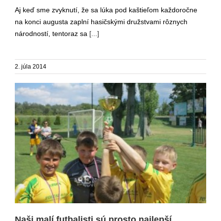
Aj keď sme zvyknutí, že sa lúka pod kaštieľom každoročne
na konci augusta zaplní hasičskými družstvami rôznych
národností, tentoraz sa
[...]
2. júla 2014
Naši malí futbalisti sú prosto najlepší
Naši malí futbalisti sú prosto najlepší