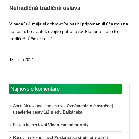
Netradičná tradičná oslava
V nedeľu 4.mája si dobrovoľní hasiči pripomenuli účasťou na
bohoslužbe sviatok svojho patróna sv. Floriána. To je to
tradičné. Účasť vo
[...]
13. mája 2014
Najnovšie komentáre
Anna Moravkova
komentoval
Oznámenie o čiastočnej
uzávierke cesty 1/2 triedy Balkánska
Ľubica
komentoval
Vláda má iné priority…
Rusovcan
komentoval
Poslanci sa stretli aj v apríli