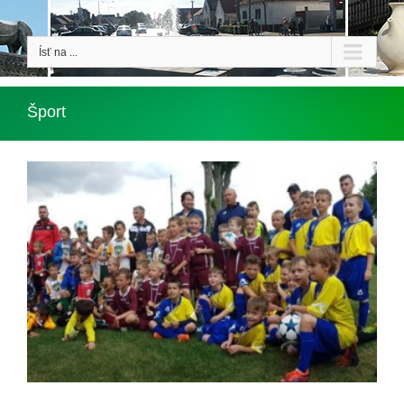
Ísť na ...
Šport
Pohár starostu zostal doma