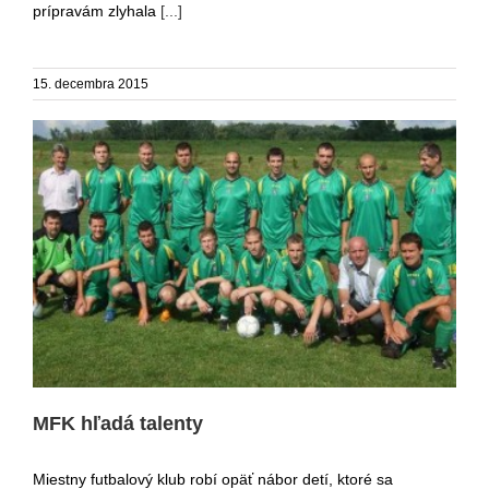
prípravám zlyhala
[...]
15. decembra 2015
MFK hľadá talenty
MFK hľadá talenty
Miestny futbalový klub robí opäť nábor detí, ktoré sa