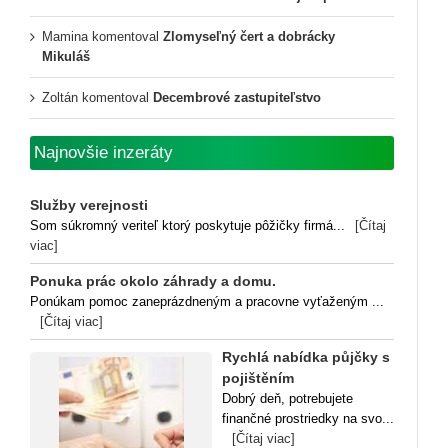
Mamina
komentoval
Zlomyseľný čert a dobrácky
Mikuláš
Zoltán
komentoval
Decembrové zastupiteľstvo
Najnovšie inzeráty
Služby verejnosti
Som súkromný veriteľ ktorý poskytuje pôžičky firmá...
[Čítaj
viac]
Ponuka prác okolo záhrady a domu.
Ponúkam pomoc zaneprázdneným a pracovne vyťaženým ...
[Čítaj viac]
Rychlá nabídka půjčky s
pojištěním
Dobrý deň, potrebujete
finančné prostriedky na svo...
[Čítaj viac]