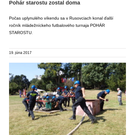
Pohár starostu zostal doma
Počas uplynulého víkendu sa v Rusovciach konal ďalší
ročník mládežníckeho futbalového turnaja POHÁR
STAROSTU.
19. júna 2017
Posledná augustová sobota patrila v parku dobrovoľným
hasičom