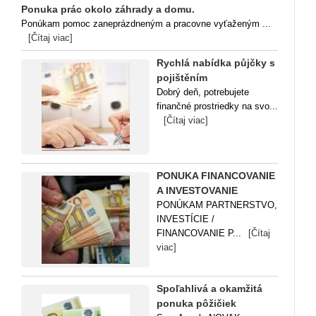
Ponuka prác okolo záhrady a domu.
Ponúkam pomoc zaneprázdneným a pracovne vyťaženým ...
[Čítaj viac]
Rychlá nabídka půjčky s
pojištěním
Dobrý deň, potrebujete
finančné prostriedky na svo...
[Čítaj viac]
PONUKA FINANCOVANIE
A INVESTOVANIE
PONÚKAM PARTNERSTVO,
INVESTÍCIE /
FINANCOVANIE P...
[Čítaj
viac]
Spoľahlivá a okamžitá
ponuka pôžičiek