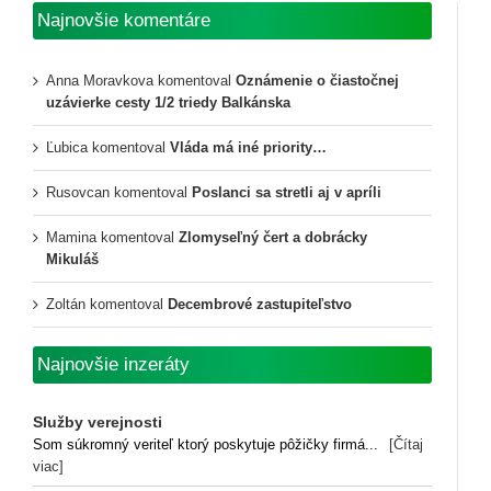
Najnovšie komentáre
Anna Moravkova
komentoval
Oznámenie o čiastočnej
uzávierke cesty 1/2 triedy Balkánska
Ľubica
komentoval
Vláda má iné priority…
Rusovcan
komentoval
Poslanci sa stretli aj v apríli
Mamina
komentoval
Zlomyseľný čert a dobrácky
Mikuláš
Zoltán
komentoval
Decembrové zastupiteľstvo
Najnovšie inzeráty
Služby verejnosti
Som súkromný veriteľ ktorý poskytuje pôžičky firmá...
[Čítaj
viac]