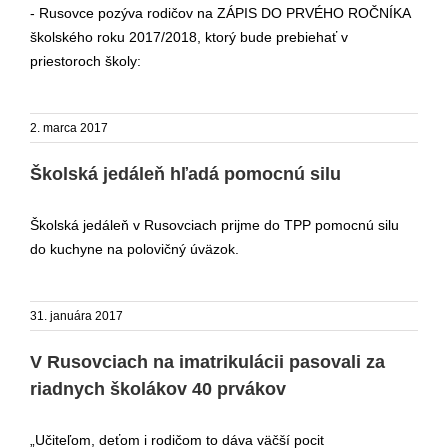
- Rusovce pozýva rodičov na ZÁPIS DO PRVÉHO ROČNÍKA
školského roku 2017/2018, ktorý bude prebiehať v
priestoroch školy:
2. marca 2017
Školská jedáleň hľadá pomocnú silu
Školská jedáleň v Rusovciach prijme do TPP pomocnú silu
do kuchyne na polovičný úväzok.
31. januára 2017
V Rusovciach na imatrikulácii pasovali za
riadnych školákov 40 prvákov
„Učiteľom, deťom i rodičom to dáva väčší pocit