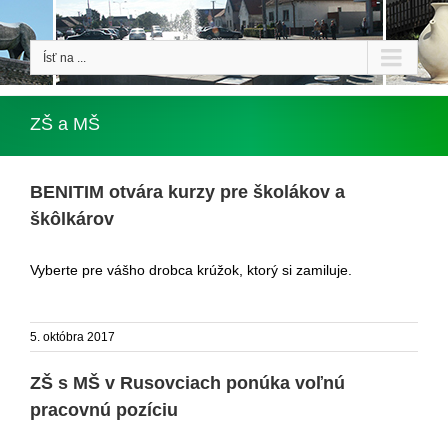
Ísť na ...
ZŠ a MŠ
BENITIM otvára kurzy pre školákov a
škôlkárov
Vyberte pre vášho drobca krúžok, ktorý si zamiluje.
5. októbra 2017
ZŠ s MŠ v Rusovciach ponúka voľnú
pracovnú pozíciu