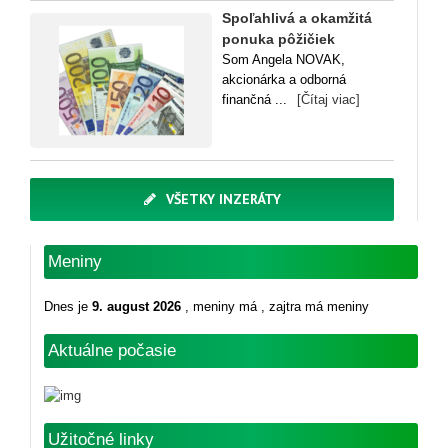
Spoľahlivá a okamžitá
ponuka pôžičiek
Som Angela NOVAK,
akcionárka a odborná
finančná ...
[Čítaj viac]
VŠETKY INZERÁTY
Meniny
Dnes je
9. august 2026
, meniny má
, zajtra má meniny
Aktuálne počasie
Užitočné linky