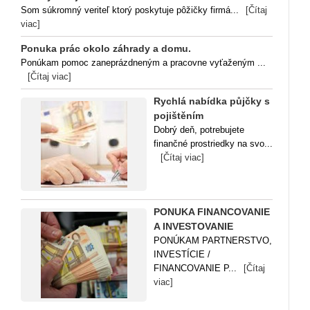
Som súkromný veriteľ ktorý poskytuje pôžičky firmá...
[Čítaj
viac]
Ponuka prác okolo záhrady a domu.
Ponúkam pomoc zaneprázdneným a pracovne vyťaženým ...
[Čítaj viac]
Rychlá nabídka půjčky s
pojištěním
Dobrý deň, potrebujete
finančné prostriedky na svo...
[Čítaj viac]
PONUKA FINANCOVANIE
A INVESTOVANIE
PONÚKAM PARTNERSTVO,
INVESTÍCIE /
FINANCOVANIE P...
[Čítaj
viac]