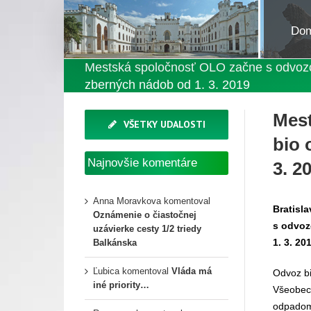
Do
Mestská spoločnosť OLO začne s odvoz
zberných nádob od 1. 3. 2019
Mes
VŠETKY UDALOSTI
bio 
Najnovšie komentáre
3. 2
Anna Moravkova
komentoval
Bratisl
Oznámenie o čiastočnej
s odvoz
uzávierke cesty 1/2 triedy
1. 3. 20
Balkánska
Ľubica
komentoval
Vláda má
Odvoz bi
iné priority…
Všeobec
odpadom