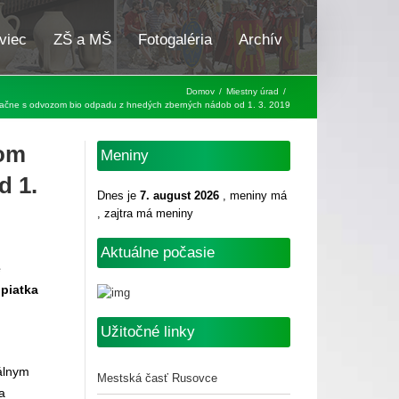
viec
ZŠ a MŠ
Fotogaléria
Archív
Domov
/
Miestny úrad
/
ačne s odvozom bio odpadu z hnedých zberných nádob od 1. 3. 2019
zom
Meniny
d 1.
Dnes je
7. august 2026
, meniny má
, zajtra má meniny
Aktuálne počasie
e
piatka
Užitočné linky
álnym
Mestská časť Rusovce
a