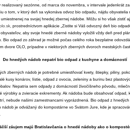
 realizovaný sezónne, od marca do novembra, v intervale jedenkrát za
iu o tom, v ktorý deň sa vykonáva odvoz bio odpadu, nájdu obyvatelia 
 umiestnenej na svojej hnedej zbernej nádobe. Môžu si ho však zistiť a
lo.sk
, prostredníctvom aplikácie „Zistite si Váš odvozný deň bio odpad
obyvateľov, aby svoje hnedé zberné nádoby vyložili vždy deň pred pl
 Bio odpad zo záhrad je možné počas celého roka bezplatne odovzdá
m dvore OLO, prípadne v niektorých zberných dvoroch mestských čast
Do hnedých nádob nepatrí bio odpad z kuchyne a domácností
ch zberných nádob je potrebné umiestňovať kvety, štiepky, piliny, po
alé kusy konárov, lístie, odpad z ovocia, zeleniny a burinu bez plastový
obalov. Nepatria sem odpady z domácností živočíšneho pôvodu, mlieč
 výrobky a zvieracie exkrementy. Ak nádoba bude obsahovať odpad, k
trí, nebude našimi zamestnancami vyprázdnená. Bio odpad z hnedých
 nádob je odvážaný do kompostárne vo Svätom Jure, kde je spracová
.
äčší záujem majú Bratislavčania o hnedé nádoby ako o komposté