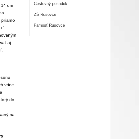
Cestovný poriadok
 14 dní.
na
ZŠ Rusovce
j priamo
Farnosť Rusovce
u.“
ánovaným
vať aj
í.
kosenú
ch vriec
ne
torý do
vaný na
ry