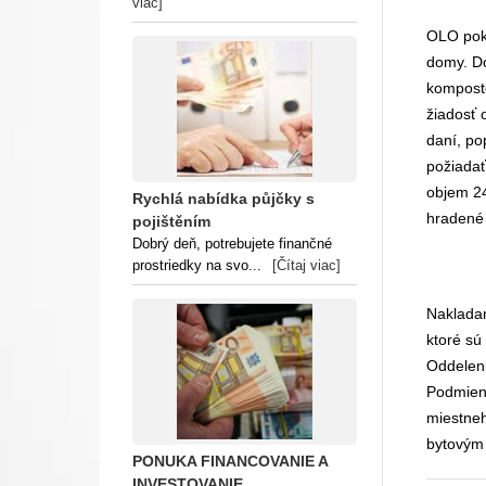
viac]
OLO pokr
domy. Do
komposté
žiadosť 
daní, po
požiadať
objem 24
Rychlá nabídka půjčky s
hradené
pojištěním
Dobrý deň, potrebujete finančné
prostriedky na svo...
[Čítaj viac]
Nakladan
ktoré sú
Oddeleni
Podmien
miestne
bytovým
PONUKA FINANCOVANIE A
INVESTOVANIE