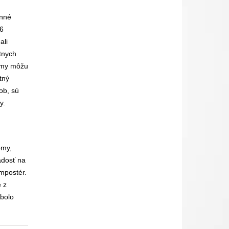
inné
66
ali
tnych
domy môžu
tný
ob, sú
y.
omy,
adosť na
mpostér.
 z
bolo