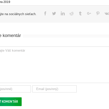
ára 2019
Facebook
Twitter
Linkedin
Reddit
Tumblr
Google+
Pinter
jte na sociálnych sieťach.
te komentár