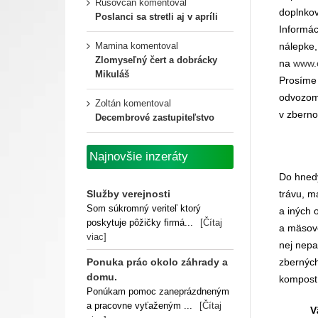
Rusovcan
komentoval
doplnkov
Poslanci sa stretli aj v apríli
Informác
Mamina
komentoval
nálepke,
Zlomyseľný čert a dobrácky
na
www.o
Mikuláš
Prosíme 
odvozom.
Zoltán
komentoval
v zberno
Decembrové zastupiteľstvo
Najnovšie inzeráty
Do hnedý
Služby verejnosti
trávu, m
Som súkromný veriteľ ktorý
a iných 
poskytuje pôžičky firmá...
[Čítaj
a mäsové
viac]
nej nepa
Ponuka prác okolo záhrady a
zberných
domu.
kompost
Ponúkam pomoc zaneprázdneným
a pracovne vyťaženým ...
[Čítaj
V