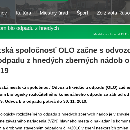
mov
Kultúra
Miestny úrad
Šport
Zo života Ruso
om bio odpadu z hnedých
Mestská spoločnosť OLO z
tská spoločnosť OLO začne s odvo
odpadu z hnedých zberných nádob o
019
avská mestská spoločnosť Odvoz a likvidácia odpadu (OLO) začn
om biologicky rozložiteľného komunálneho odpadu zo záhrad od 
19. Odvoz bio odpadu potrvá do 30. 11. 2019.
ologicky rozložiteľného odpadu z hnedých zberných nádob je v zmysle
ne záväzného nariadenia (VZN) hlavného mesta o nakladaní s komun
 a drobným stavebným odpadom č. 4/2016 v znení neskorších zmien 