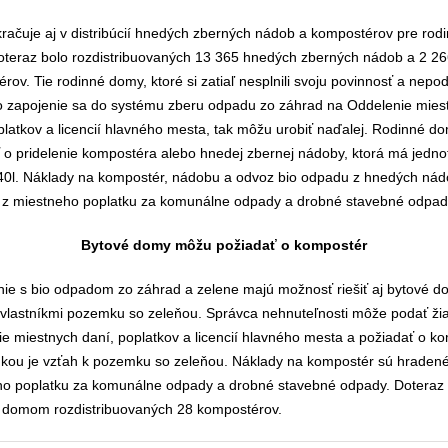
ačuje aj v distribúcií hnedých zberných nádob a kompostérov pre rod
teraz bolo rozdistribuovaných 13 365 hnedých zberných nádob a 2 2
rov. Tie rodinné domy, ktoré si zatiaľ nesplnili svoju povinnosť a nepod
o zapojenie sa do systému zberu odpadu zo záhrad na Oddelenie mies
platkov a licencií hlavného mesta, tak môžu urobiť naďalej. Rodinné 
 o pridelenie kompostéra alebo hnedej zbernej nádoby, ktorá má jedno
0l. Náklady na kompostér, nádobu a odvoz bio odpadu z hnedých nád
 z miestneho poplatku za komunálne odpady a drobné stavebné odpad
Bytové domy môžu požiadať o kompostér
ie s bio odpadom zo záhrad a zelene majú možnosť riešiť aj bytové d
 vlastníkmi pozemku so zeleňou. Správca nehnuteľnosti môže podať ži
e miestnych daní, poplatkov a licencií hlavného mesta a požiadať o ko
kou je vzťah k pozemku so zeleňou. Náklady na kompostér sú hradené
ho poplatku za komunálne odpady a drobné stavebné odpady. Doteraz 
 domom rozdistribuovaných 28 kompostérov.