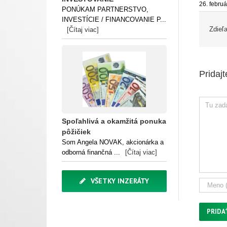
26. febru
PONÚKAM PARTNERSTVO,
INVESTÍCIE / FINANCOVANIE P...
Zdieľa
[Čítaj viac]
Pridaj
komentár
Spoľahlivá a okamžitá ponuka
pôžičiek
Som Angela NOVAK, akcionárka a
odborná finančná ...
[Čítaj viac]
VŠETKY INZERÁTY